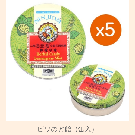
ビワのど飴（缶入）