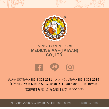
KING TO NIN JIOM
MEDICINE MAF.(TAIWAN)
CO., LTD.
連絡先電話番号:
+886-3-328-2931
ファックス番号:+886-3-328-2935
住所:No.2, Wen-Ming 2 St., Guishan Dist., Tau-Yuan Hsien, Taiwan
営業時間 月曜日から金曜日まで 08:00-16:30
Nin Jiom 2018 © Copyright All Rights Reserved.
Design
By
iBest