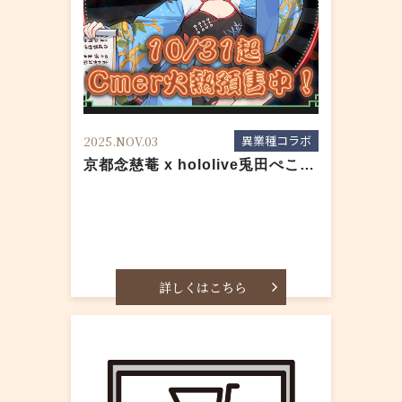
異業種コラボ
2025.NOV.03
京都念慈菴 x hololive兎田ぺこら「護声符」コラボついに登場！
詳しくはこちら