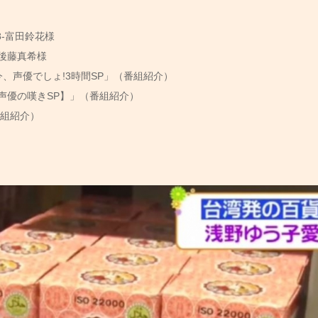
8-富田鈴花様
後藤真希様
今、声優でしょ!3時間SP」（番組紹介）
声優の嘆きSP】」（番組紹介）
番組紹介）