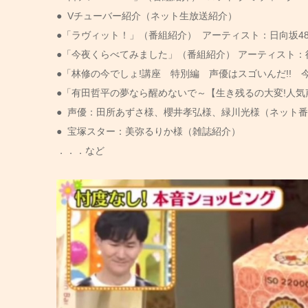
● Vチューバー紹介（ネット生放送紹介）
●「ラヴィット！」（番組紹介） アーティスト：日向坂4
●「今夜くらべてみました」（番組紹介） アーティスト：
●「林修の今でしょ!講座 特別編 声優はスゴいんだ!! 
●「有田哲平の夢なら醒めないで～【生き残るの大変!人気
● 声優：田所あずさ様、櫻井孝弘様、緑川光様（ネット
● 宝塚スター：美弥るりか様（雑誌紹介）
．．．など