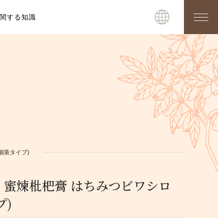
関する知識
個装タイプ)
】蜜煉枇杷膏 はちみつビワシロ
プ)