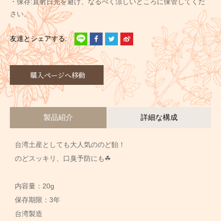
・保存:直射日光を避け、なるべく涼しいところに保管してくだ
さい。
購入ページへ移動
製品紹介
詳細な構成
台湾土産としても大人気ののど飴！
のどスッキリ、口臭予防にも☘
内容量：20g
保存期限：3年
台湾製造