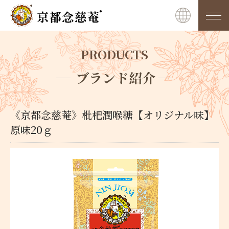
PRODUCTS
ブランド紹介
《京都念慈菴》枇杷潤喉糖【オリジナル味】
原味20ｇ